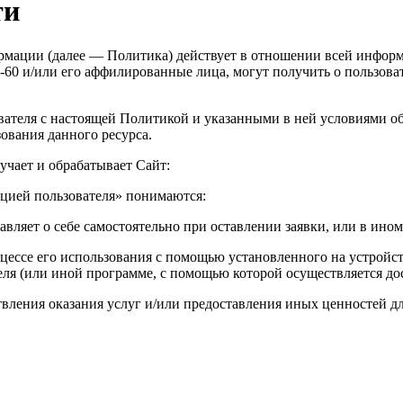
ти
мации (далее — Политика) действует в отношении всей инфор
60 и/или его аффилированные лица, могут получить о пользовател
вателя с настоящей Политикой и указанными в ней условиями об
ования данного ресурса.
учает и обрабатывает Сайт:
цией пользователя» понимаются:
авляет о себе самостоятельно при оставлении заявки, или в ино
цессе его использования с помощью установленного на устройств
еля (или иной программе, с помощью которой осуществляется дос
твления оказания услуг и/или предоставления иных ценностей дл