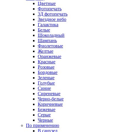
Цветные
Фотопечать
3Д фотопечать
Звездное небо
Галактика
Белые
Шоколадный
Шампань
Фиолетовые
Желтые
Оранжевые
Красные
Розовые
Бордовые
Зеленые
Голубые
Синие
Сиреневые
Черно-белые
Коричневые
Бежевые
Серые
Черные
По применению
В санузел