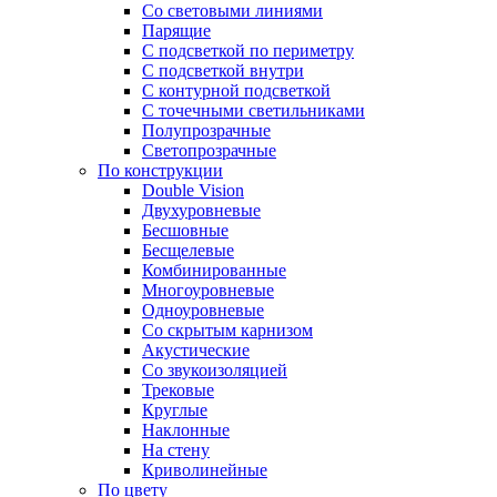
Со световыми линиями
Парящие
С подсветкой по периметру
С подсветкой внутри
С контурной подсветкой
С точечными светильниками
Полупрозрачные
Светопрозрачные
По конструкции
Double Vision
Двухуровневые
Бесшовные
Бесщелевые
Комбинированные
Многоуровневые
Одноуровневые
Со скрытым карнизом
Акустические
Со звукоизоляцией
Трековые
Круглые
Наклонные
На стену
Криволинейные
По цвету