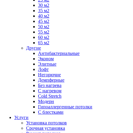
30 м2
35 м2
40 м2
45 м2
50 м2
55 м2
60 м2
65 м2
Другие
Антибактериальные
Эконом
Элитные
Лофт
Негорючие
Демпферные
Без нагрева
С нагревом
Cold Stretch
Модерн
Гипоаллергенные потолки
С блестками
Услуги
Установка потолков
Срочная установка