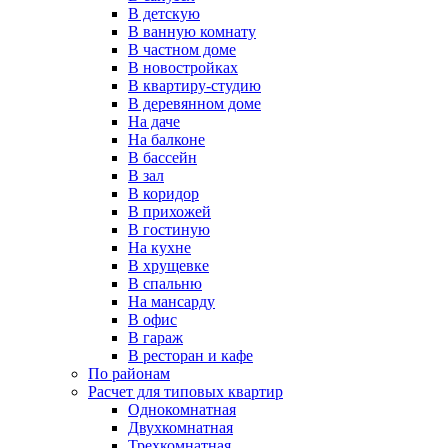
В детскую
В ванную комнату
В частном доме
В новостройках
В квартиру-студию
В деревянном доме
На даче
На балконе
В бассейн
В зал
В коридор
В прихожей
В гостиную
На кухне
В хрущевке
В спальню
На мансарду
В офис
В гараж
В ресторан и кафе
По районам
Расчет для типовых квартир
Однокомнатная
Двухкомнатная
Трехкомнатная