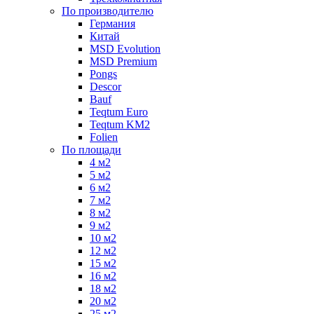
По производителю
Германия
Китай
MSD Evolution
MSD Premium
Pongs
Descor
Bauf
Teqtum Euro
Teqtum KM2
Folien
По площади
4 м2
5 м2
6 м2
7 м2
8 м2
9 м2
10 м2
12 м2
15 м2
16 м2
18 м2
20 м2
25 м2