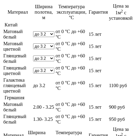
Цена за
Ширина
Температура
2
Материал
полотна,
эксплуатации,
Гарантия
1м
с
м
°С
установкой
Китай
Матовый
от 0 °С до +60
15 лет
белый
°С
Матовый
от 0 °С до +60
15 лет
цветной
°С
Глянцевый
от 0 °С до +60
15 лет
белый
°С
Глянцевый
от 0 °С до +60
15 лет
цветной
°С
Галактика
от 0 °С до +60
глянцевый
до 3.2
15 лет
1100 руб
°С
цветной
Германия
Матовый
от 0 °С до +60
2.00 - 3.25
15 лет
900 руб
белый
°С
Глянцевый
от 0 °С до +60
1.30- 3.25
15 лет
950 руб
белый
°С
Цена за
Ширина
Температура
2
Материал
Гарантия
1м
с