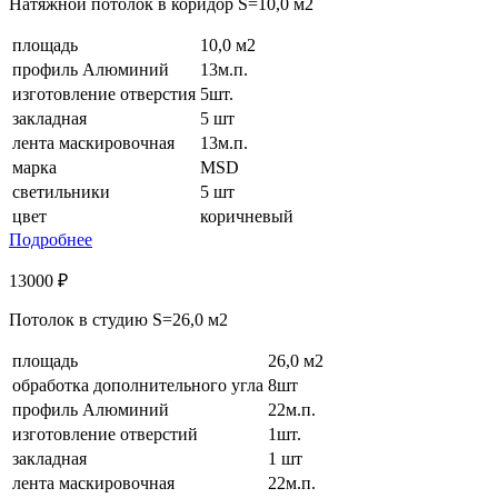
Натяжной потолок в коридор S=10,0 м2
площадь
10,0 м2
профиль Aлюминий
13м.п.
изготовление отверстия
5шт.
закладная
5 шт
лента маскировочная
13м.п.
марка
MSD
светильники
5 шт
цвет
коричневый
Подробнее
13000 ₽
Потолок в студию S=26,0 м2
площадь
26,0 м2
обработка дополнительного угла
8шт
профиль Aлюминий
22м.п.
изготовление отверстий
1шт.
закладная
1 шт
лента маскировочная
22м.п.