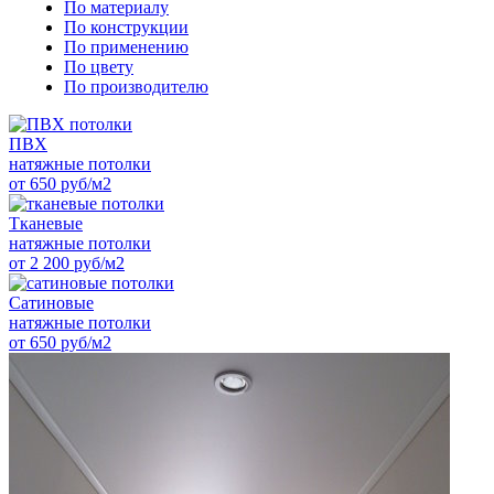
По материалу
По конструкции
По применению
По цвету
По производителю
ПВХ
натяжные потолки
от 650 руб/м2
Тканевые
натяжные потолки
от 2 200 руб/м2
Сатиновые
натяжные потолки
от 650 руб/м2