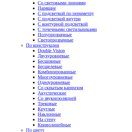
Со световыми линиями
Парящие
С подсветкой по периметру
С подсветкой внутри
С контурной подсветкой
С точечными светильниками
Полупрозрачные
Светопрозрачные
По конструкции
Double Vision
Двухуровневые
Бесшовные
Бесщелевые
Комбинированные
Многоуровневые
Одноуровневые
Со скрытым карнизом
Акустические
Со звукоизоляцией
Трековые
Круглые
Наклонные
На стену
Криволинейные
По цвету