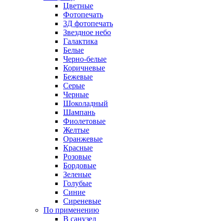
Цветные
Фотопечать
3Д фотопечать
Звездное небо
Галактика
Белые
Черно-белые
Коричневые
Бежевые
Серые
Черные
Шоколадный
Шампань
Фиолетовые
Желтые
Оранжевые
Красные
Розовые
Бордовые
Зеленые
Голубые
Синие
Сиреневые
По применению
В санузел