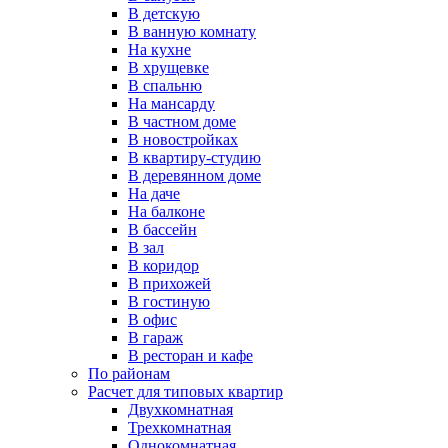
В детскую
В ванную комнату
На кухне
В хрущевке
В спальню
На мансарду
В частном доме
В новостройках
В квартиру-студию
В деревянном доме
На даче
На балконе
В бассейн
В зал
В коридор
В прихожей
В гостиную
В офис
В гараж
В ресторан и кафе
По районам
Расчет для типовых квартир
Двухкомнатная
Трехкомнатная
Однокомнатная