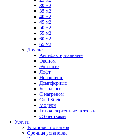
30 м2
35 м2
40 м2
45 м2
50 м2
55 м2
60 м2
65 м2
Другие
Антибактериальные
Эконом
Элитные
Лофт
Негорючие
Демпферные
Без нагрева
С нагревом
Cold Stretch
Модерн
Гипоаллергенные потолки
С блестками
Услуги
Установка потолков
Срочная установка