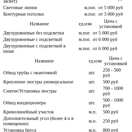
засвет)
Световые линии
м.пог.
от 5 000 руб
Контурные потолки
м.пог.
от 3 000 руб
Цена с
Название
ед.изм
установкой
Двухуровневые без подсветки
м.пог.
от 5 000 руб
Двухуровневые с подсветкой
м.пог.
от 6 000 руб
Двухуровневые с подсветкой в
м.пог.
от 6 000 руб
нише
Цена с
Название
ед.изм
установкой
250 - 500
Обход трубы с окантовкой
шт.
руб
Крепление люстры универсальное
шт.
500 руб
700 - 1000
Снятие/Установка люстры
шт.
руб
500 - 1000
Обход кондиционера
шт.
руб
Криволинейный участок
м.п.
500 руб
Дополнительный угол (более 4-х в
м.п.
250 руб
помещении)
Установка бруса
м.п.
800 руб