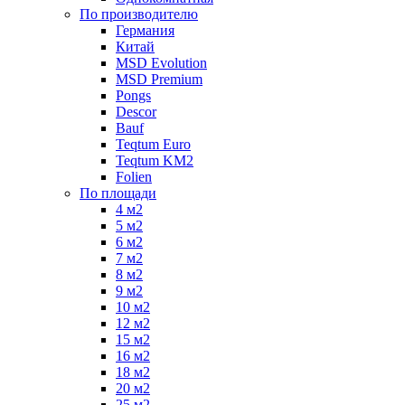
По производителю
Германия
Китай
MSD Evolution
MSD Premium
Pongs
Descor
Bauf
Teqtum Euro
Teqtum KM2
Folien
По площади
4 м2
5 м2
6 м2
7 м2
8 м2
9 м2
10 м2
12 м2
15 м2
16 м2
18 м2
20 м2
25 м2